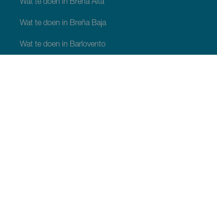
Wat te doen in Breña Alta
Wat te doen in Breña Baja
Wat te doen in Barlovento
Wat te doen in Garafia
Wat te doen in Los Llanos de Aridane
Wat te doen in Puntagorda
Wat te doen in San Andrés y Sauces
Wat te doen in Tijarafe
Wat te doen in Villa de Mazo