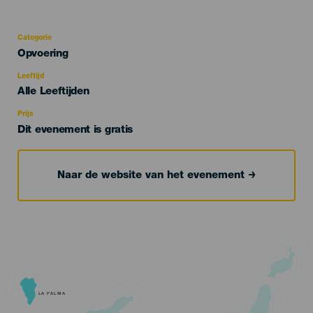
Categorie
Categoría
Opvoering
del
evento
Leeftijd
Edad
Alle Leeftijden
Recomendada
Prijs
Dit evenement is gratis
Naar de website van het evenement
LA PALMA