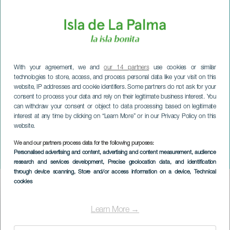
With your agreement, we and
our 14 partners
use cookies or similar
technologies to store, access, and process personal data like your visit on this
website, IP addresses and cookie identifiers. Some partners do not ask for your
consent to process your data and rely on their legitimate business interest. You
can withdraw your consent or object to data processing based on legitimate
interest at any time by clicking on “Learn More” or in our Privacy Policy on this
website.
We and our partners process data for the following purposes:
LA PALMA
Personalised advertising and content, advertising and content measurement, audience
Tablao Flamenco
research and services development
, Precise geolocation data, and identification
through device scanning
, Store and/or access information on a device
, Technical
cookies
Imagen
Listado
Learn More →