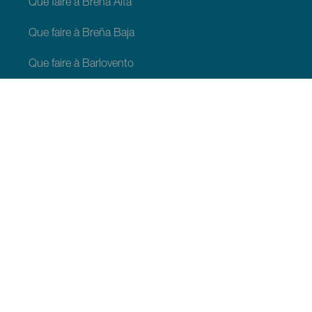
Que faire à Breña Alta
Que faire à Breña Baja
Que faire à Barlovento
Que faire à Garafia
Que faire à Los Llanos de Aridane
Que faire à Puntagorda
Que faire à San Andrés y Sauces
Que faire à Tijarafe
Que faire à Villa de Mazo