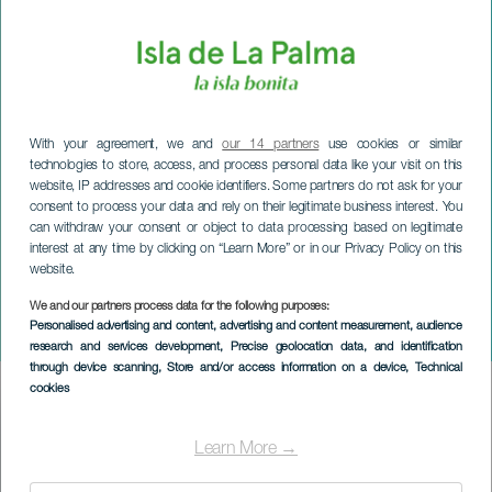
With your agreement, we and
our 14 partners
use cookies or similar
technologies to store, access, and process personal data like your visit on this
website, IP addresses and cookie identifiers. Some partners do not ask for your
consent to process your data and rely on their legitimate business interest. You
can withdraw your consent or object to data processing based on legitimate
interest at any time by clicking on “Learn More” or in our Privacy Policy on this
website.
We and our partners process data for the following purposes:
LA PALMA
Personalised advertising and content, advertising and content measurement, audience
Tablao Flamenco
research and services development
, Precise geolocation data, and identification
through device scanning
, Store and/or access information on a device
, Technical
cookies
Imagen
Listado
Learn More →