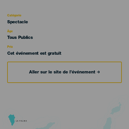
Catégorie
Categoría
Spectacle
del
evento
Âge
Edad
Tous Publics
Recomendada
Prix
Cet événement est gratuit
Aller sur le site de l’événement
LA PALMA