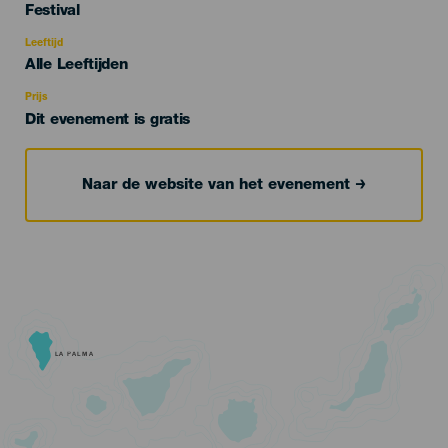
Categoría
Festival
del
evento
Leeftijd
Edad
Alle Leeftijden
Recomendada
Prijs
Dit evenement is gratis
Naar de website van het evenement
LA PALMA