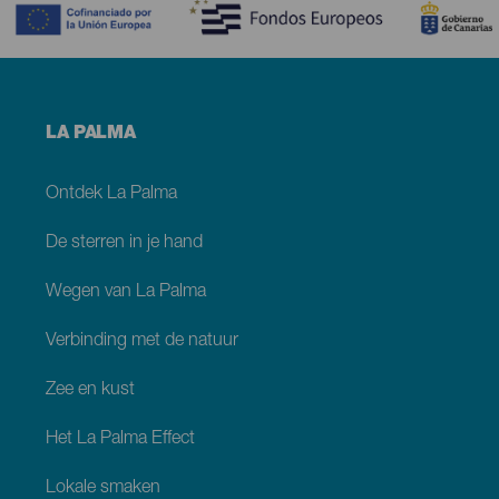
Menú
LA PALMA
footer
La
Palma
Ontdek La Palma
De sterren in je hand
Wegen van La Palma
Verbinding met de natuur
Zee en kust
Het La Palma Effect
Lokale smaken