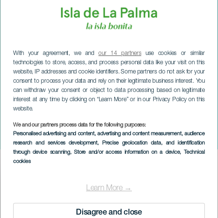
With your agreement, we and
our 14 partners
use cookies or similar
technologies to store, access, and process personal data like your visit on this
website, IP addresses and cookie identifiers. Some partners do not ask for your
consent to process your data and rely on their legitimate business interest. You
can withdraw your consent or object to data processing based on legitimate
interest at any time by clicking on “Learn More” or in our Privacy Policy on this
website.
We and our partners process data for the following purposes:
LA PALMA
Personalised advertising and content, advertising and content measurement, audience
Spookhuis in Fuencaliente
research and services development
, Precise geolocation data, and identification
through device scanning
, Store and/or access information on a device
, Technical
cookies
Imagen
Listado
Learn More →
Disagree and close