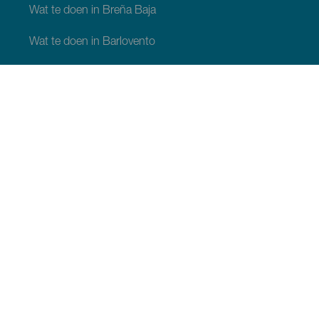
Wat te doen in Breña Baja
Wat te doen in Barlovento
Wat te doen in Garafia
Wat te doen in Los Llanos de Aridane
Wat te doen in Puntagorda
Wat te doen in San Andrés y Sauces
Wat te doen in Tijarafe
Wat te doen in Villa de Mazo
WAT TE ZIEN EN TE DOEN