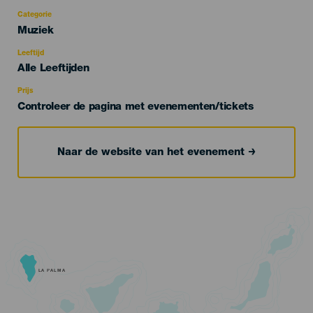
Categorie
Categoría
Muziek
del
evento
Leeftijd
Edad
Alle Leeftijden
Recomendada
Prijs
Controleer de pagina met evenementen/tickets
Naar de website van het evenement
LA PALMA