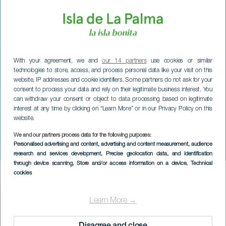
With your agreement, we and
our 14 partners
use cookies or similar
technologies to store, access, and process personal data like your visit on this
website, IP addresses and cookie identifiers. Some partners do not ask for your
consent to process your data and rely on their legitimate business interest. You
can withdraw your consent or object to data processing based on legitimate
interest at any time by clicking on “Learn More” or in our Privacy Policy on this
website.
LA PALMA
Methenology feat. Polo
We and our partners process data for the following purposes:
Personalised advertising and content, advertising and content measurement, audience
Ortí
research and services development
, Precise geolocation data, and identification
through device scanning
, Store and/or access information on a device
, Technical
cookies
Imagen
Listado
Learn More →