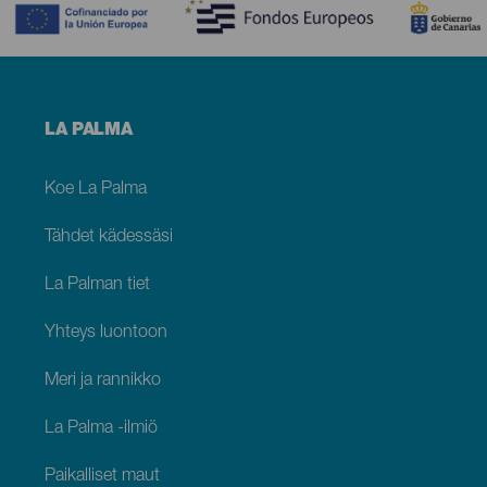
Menú
LA PALMA
footer
La
Palma
Koe La Palma
Tähdet kädessäsi
La Palman tiet
Yhteys luontoon
Meri ja rannikko
La Palma -ilmiö
Paikalliset maut