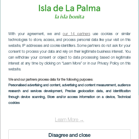
With your agreement, we and
our 14 partners
use cookies or similar
technologies to store, access, and process personal data like your visit on this
website, IP addresses and cookie identifiers. Some partners do not ask for your
consent to process your data and rely on their legitimate business interest. You
can withdraw your consent or object to data processing based on legitimate
interest at any time by clicking on “Learn More” or in our Privacy Policy on this
website.
LA PALMA
Methenology feat. Polo
We and our partners process data for the following purposes:
Personalised advertising and content, advertising and content measurement, audience
Ortí
research and services development
, Precise geolocation data, and identification
through device scanning
, Store and/or access information on a device
, Technical
cookies
Imagen
Listado
Learn More →
Disagree and close