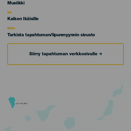
Categoría
Musiikki
del
evento
Ikä
Edad
Kaiken Ikäisille
Recomendada
Hinta
Tarkista tapahtuman/lipunmyynnin sivusto
Siirry tapahtuman verkkosivulle
LA PALMA