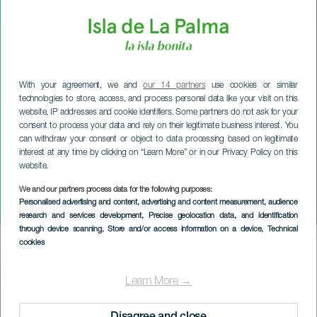
With your agreement, we and
our 14 partners
use cookies or similar
technologies to store, access, and process personal data like your visit on this
website, IP addresses and cookie identifiers. Some partners do not ask for your
consent to process your data and rely on their legitimate business interest. You
can withdraw your consent or object to data processing based on legitimate
interest at any time by clicking on “Learn More” or in our Privacy Policy on this
website.
We and our partners process data for the following purposes:
LA PALMA
Personalised advertising and content, advertising and content measurement, audience
Buiten de circustent
research and services development
, Precise geolocation data, and identification
through device scanning
, Store and/or access information on a device
, Technical
cookies
Imagen
Listado
Learn More →