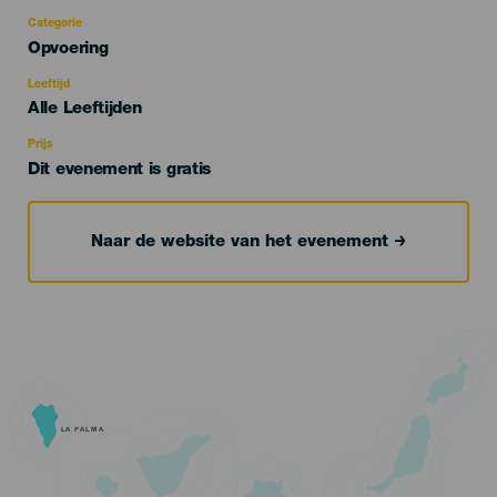
Categorie
Categoría
Opvoering
del
evento
Leeftijd
Edad
Alle Leeftijden
Recomendada
Prijs
Dit evenement is gratis
Naar de website van het evenement
LA PALMA