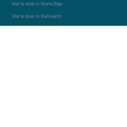
Wat te doen in Breña Baja
Wat te doen in Barlovento
Wat te doen in Garafia
Wat te doen in Los Llanos de Aridane
Wat te doen in Puntagorda
Wat te doen in San Andrés y Sauces
Wat te doen in Tijarafe
Wat te doen in Villa de Mazo
WAT TE ZIEN EN TE DOEN