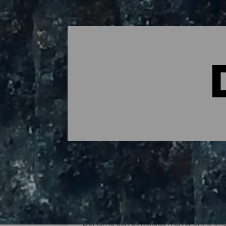
De beste duiklocaties op
Duiken is een geweldige manier om je ond