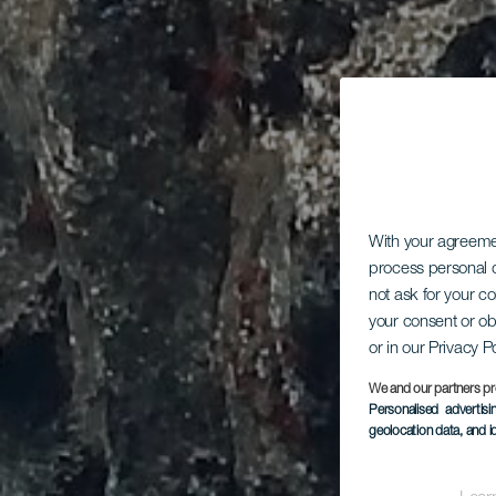
With your agreem
process personal d
not ask for your c
your consent or ob
or in our Privacy P
We and our partners pr
Personalised advertis
geolocation data, and i