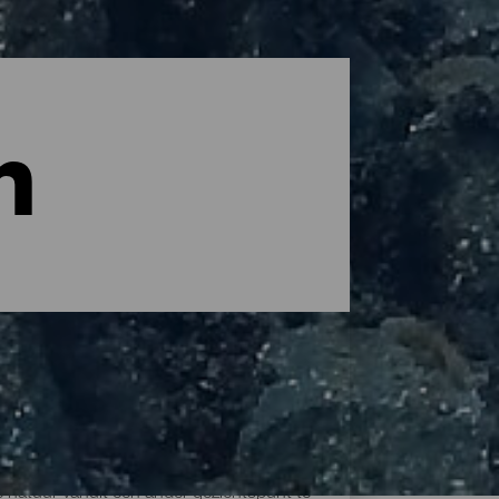
n
 natuur vanuit een ander gezichtspunt te