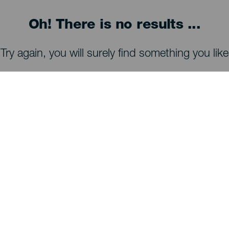
Oh! There is no results ...
Try again, you will surely find something you like
WAT TE ZIEN EN TE DOEN
Sterrenkijken op La Palma
Wandelpaden op La Palma
Stranden op La Palma