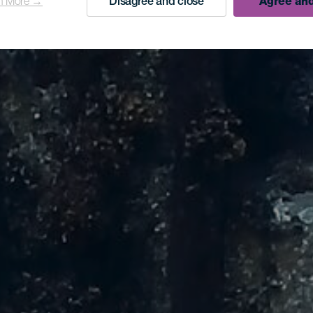
n More →
Disagree and close
Agree and