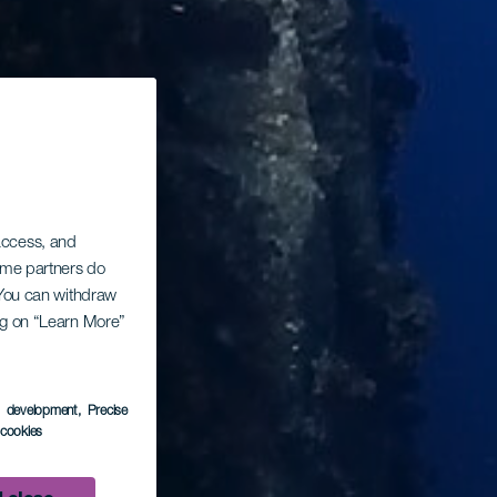
 access, and
Some partners do
. You can withdraw
ing on “Learn More”
s development
, Precise
l cookies