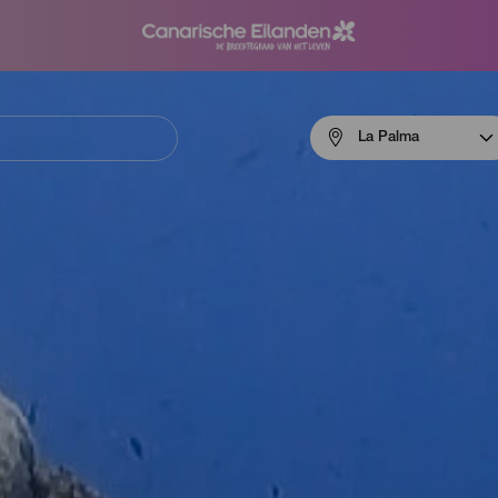
Menú
La Palma
navigation
La
Palma