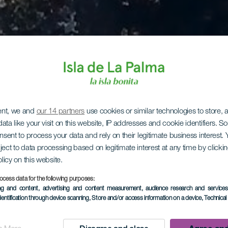
ent, we and
our 14 partners
use cookies or similar technologies to store,
ata like your visit on this website, IP addresses and cookie identifiers. 
onsent to process your data and rely on their legitimate business interest
ject to data processing based on legitimate interest at any time by click
olicy on this website.
ocess data for the following purposes:
ing and content, advertising and content measurement, audience research and service
dentification through device scanning
, Store and/or access information on a device
, Technica