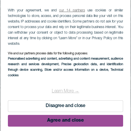
With your agreement, we and
our 14 partners
use cookies or similar
technologies to store, access, and process personal data like your visit on this
website, IP addresses and cookie identifiers. Some partners do not ask for your
consent to process your data and rely on their legitimate business interest. You
can withdraw your consent or object to data processing based on legitimate
interest at any time by clicking on “Learn More” or in our Privacy Policy on this
website.
We and our partners process data for the following purposes:
Personalised advertising and content, advertising and content measurement, audience
research and services development
, Precise geolocation data, and identification
through device scanning
, Store and/or access information on a device
, Technical
cookies
Learn More →
Disagree and close
Agree and close