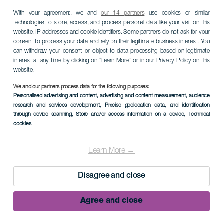
With your agreement, we and
our 14 partners
use cookies or similar
technologies to store, access, and process personal data like your visit on this
website, IP addresses and cookie identifiers. Some partners do not ask for your
consent to process your data and rely on their legitimate business interest. You
can withdraw your consent or object to data processing based on legitimate
interest at any time by clicking on “Learn More” or in our Privacy Policy on this
website.
We and our partners process data for the following purposes:
Personalised advertising and content, advertising and content measurement, audience
research and services development
, Precise geolocation data, and identification
through device scanning
, Store and/or access information on a device
, Technical
cookies
Learn More →
Disagree and close
Agree and close