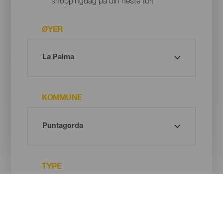
shoppingdag på din neste tur!
ØYER
KOMMUNE
TYPE