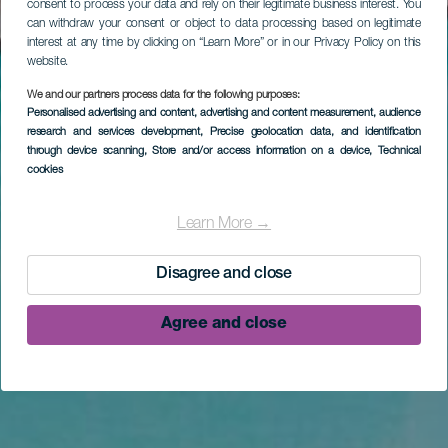
consent to process your data and rely on their legitimate business interest. You
can withdraw your consent or object to data processing based on legitimate
interest at any time by clicking on “Learn More” or in our Privacy Policy on this
website.
We and our partners process data for the following purposes:
Personalised advertising and content, advertising and content measurement, audience
research and services development
, Precise geolocation data, and identification
through device scanning
, Store and/or access information on a device
, Technical
cookies
Learn More →
Disagree and close
Agree and close