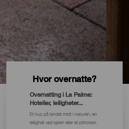
Hvor overnatte?
Overnatting i La Palma:
Hoteller, leiligheter...
Et hus på landet midt i naturen, en
leilighet ved sjøen eller et pittoresk