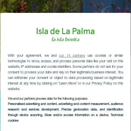
With your agreement, we and
our 14 partners
use cookies or similar
technologies to store, access, and process personal data like your visit on this
website, IP addresses and cookie identifiers. Some partners do not ask for your
consent to process your data and rely on their legitimate business interest. You
can withdraw your consent or object to data processing based on legitimate
interest at any time by clicking on “Learn More” or in our Privacy Policy on this
website.
We and our partners process data for the following purposes:
Personalised advertising and content, advertising and content measurement, audience
research and services development
, Precise geolocation data, and identification
through device scanning
, Store and/or access information on a device
, Technical
cookies