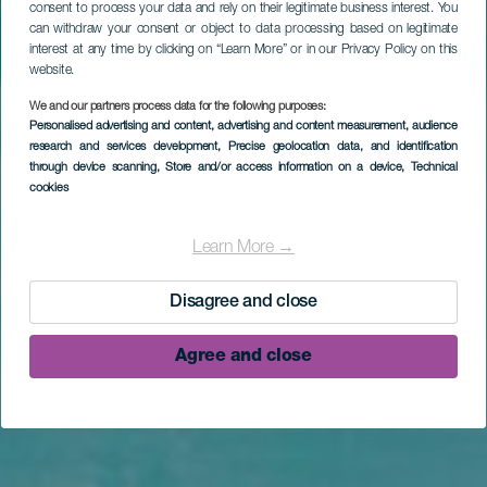
consent to process your data and rely on their legitimate business interest. You
can withdraw your consent or object to data processing based on legitimate
interest at any time by clicking on “Learn More” or in our Privacy Policy on this
website.
We and our partners process data for the following purposes:
Personalised advertising and content, advertising and content measurement, audience
research and services development
, Precise geolocation data, and identification
through device scanning
, Store and/or access information on a device
, Technical
cookies
Learn More →
Disagree and close
Agree and close