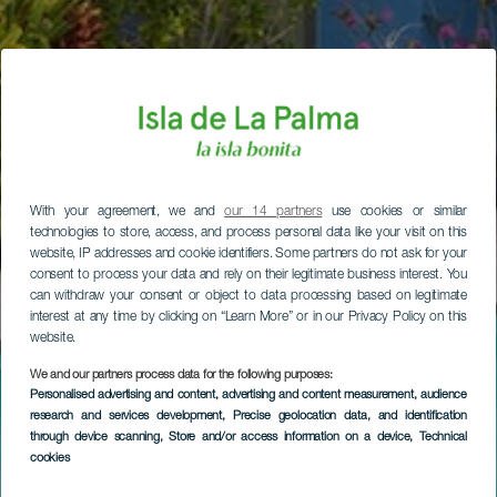
With your agreement, we and
our 14 partners
use cookies or similar
technologies to store, access, and process personal data like your visit on this
website, IP addresses and cookie identifiers. Some partners do not ask for your
consent to process your data and rely on their legitimate business interest. You
can withdraw your consent or object to data processing based on legitimate
interest at any time by clicking on “Learn More” or in our Privacy Policy on this
website.
We and our partners process data for the following purposes:
Personalised advertising and content, advertising and content measurement, audience
research and services development
, Precise geolocation data, and identification
through device scanning
, Store and/or access information on a device
, Technical
cookies