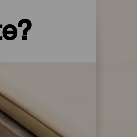
te?
yper service og omsorg: La Palma har et
 overnattingsstedene på La Isla Bonita
lere dager.