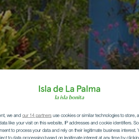
ent, we and
our 14 partners
use cookies or similar technologies to store,
ata like your visit on this website, IP addresses and cookie identifiers. 
onsent to process your data and rely on their legitimate business interest
ject to data processing based on legitimate interest at any time by click