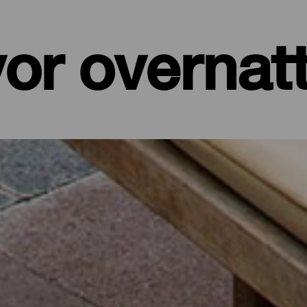
or overnat
er, leiligheter...
et ved sjøen eller et pittoresk hotell omgitt av natur og med alle t
de på sine drøyt 700 kvadratkilometer. I dette utvalget av de beste
 batteriene etter en dag på øya eller for å koble av fra hverdagen i f