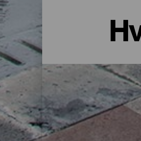
Hv
Overnatting i La Palma: Hotell
Et hus på landet midt i naturen, en leiligh
godt utvalg bosteder for alle typer reisen
finner du det perfekte stedet for deg å lade