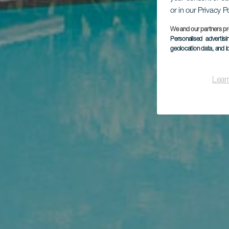
or in our Privacy P
We and our partners pr
Personalised advertis
geolocation data, and i
Lear