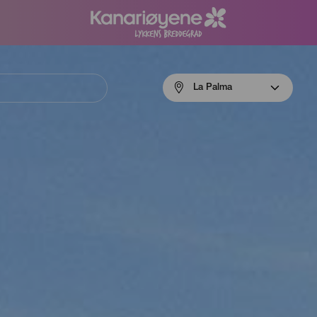
Menú
La Palma
navigation
La
Palma