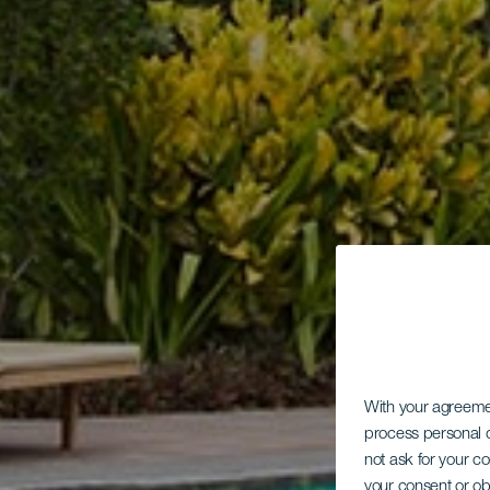
With your agreem
process personal d
not ask for your c
your consent or ob