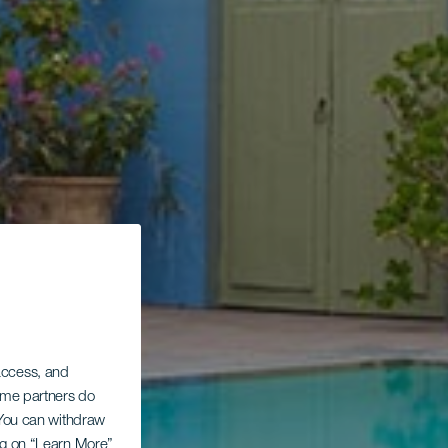
 access, and
Some partners do
. You can withdraw
ing on “Learn More”