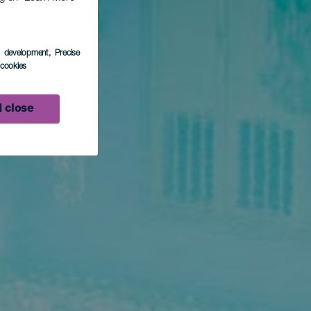
s development
, Precise
l cookies
 close