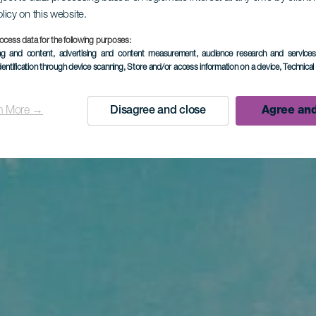
olicy on this website.
ocess data for the following purposes:
ing and content, advertising and content measurement, audience research and service
dentification through device scanning
, Store and/or access information on a device
, Technica
n More →
Disagree and close
Agree and