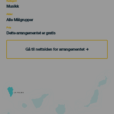
Kategori
Categoría
Musikk
del
evento
Alder
Edad
Alle Målgrupper
Recomendada
Pris
Dette arrangementet er gratis
Gå til nettsiden for arrangementet
LA PALMA