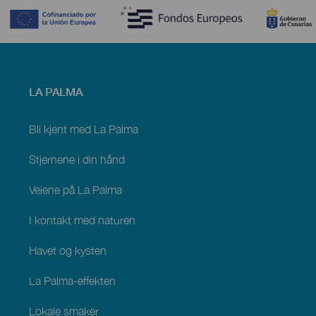
Menú
LA PALMA
footer
La
Palma
Bli kjent med La Palma
Stjernene i din hånd
Veiene på La Palma
I kontakt med naturen
Havet og kysten
La Palma-effekten
Lokale smaker