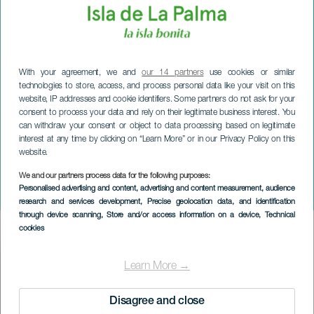
With your agreement, we and
our 14 partners
use cookies or similar
technologies to store, access, and process personal data like your visit on this
website, IP addresses and cookie identifiers. Some partners do not ask for your
consent to process your data and rely on their legitimate business interest. You
can withdraw your consent or object to data processing based on legitimate
interest at any time by clicking on “Learn More” or in our Privacy Policy on this
website.
LA PALMA
We and our partners process data for the following purposes:
Personalised advertising and content, advertising and content measurement, audience
Paula Gómez i konsert
research and services development
, Precise geolocation data, and identification
through device scanning
, Store and/or access information on a device
, Technical
cookies
Imagen
Listado
Learn More →
Disagree and close