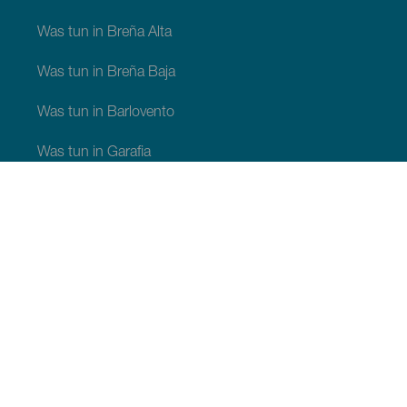
Was tun in Breña Alta
Was tun in Breña Baja
Was tun in Barlovento
Was tun in Garafia
Was tun in Los Llanos de Aridane
Was tun in Puntagorda
Was tun in San Andrés y Sauces
Was tun in Tijarafe
Was tun in Villa de Mazo