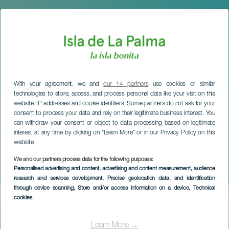
With your agreement, we and
our 14 partners
use cookies or similar
technologies to store, access, and process personal data like your visit on this
website, IP addresses and cookie identifiers. Some partners do not ask for your
consent to process your data and rely on their legitimate business interest. You
can withdraw your consent or object to data processing based on legitimate
interest at any time by clicking on “Learn More” or in our Privacy Policy on this
website.
We and our partners process data for the following purposes:
LA PALMA
Personalised advertising and content, advertising and content measurement, audience
Paula Gómez im Konzert
research and services development
, Precise geolocation data, and identification
through device scanning
, Store and/or access information on a device
, Technical
cookies
Imagen
Listado
Learn More →