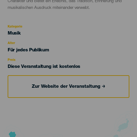
Charakter und bietet ein Erlebnis, das Tradition, Erinnerung und
musikalischen Ausdruck miteinander verwebt.
Kategorie
Categoría
Musik
del
evento
Alter
Edad
Für jedes Publikum
Recomendada
Preis
Diese Veranstaltung ist kostenlos
Zur Website der Veranstaltung