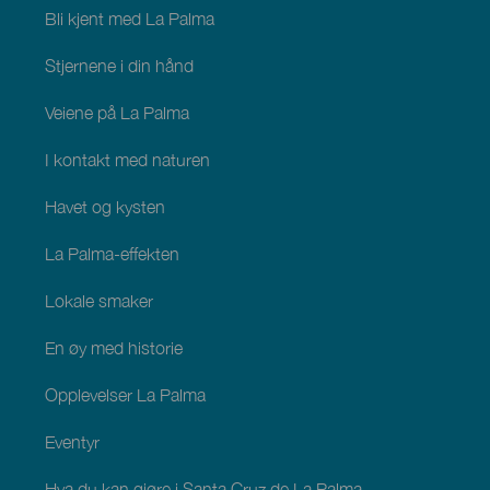
Palma
Bli kjent med La Palma
Stjernene i din hånd
Veiene på La Palma
I kontakt med naturen
Havet og kysten
La Palma-effekten
Lokale smaker
En øy med historie
Opplevelser La Palma
Eventyr
Hva du kan gjøre i Santa Cruz de La Palma