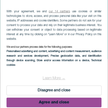
With your agreement, we and
our 14 partners
use cookies or similar
technologies to store, access, and process personal data like your visit on this
website, IP addresses and cookie identifiers. Some partners do not ask for your
consent to process your data and rely on their legitimate business interest. You
can withdraw your consent or object to data processing based on legitimate
interest at any time by clicking on “Learn More” or in our Privacy Policy on this
website.
LA PALMA
Jazz for the Family - En reise
We and our partners process data for the following purposes:
Personalised advertising and content, advertising and content measurement, audience
gjennom Universal Music
research and services development
, Precise geolocation data, and identification
through device scanning
, Store and/or access information on a device
, Technical
cookies
Imagen
Listado
Learn More →
TIDLIGERE AKTIVITET
Disagree and close
Agree and close
18 February 2024