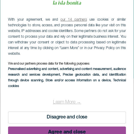
With your agreement, we and
our 14 partners
use cookies or similar
technologies to store, access, and process personal data like your visit on this
website, IP addresses and cookie identifiers. Some partners do not ask for your
consent to process your data and rely on their legitimate business interest. You
can withdraw your consent or object to data processing based on legitimate
LA PALMA
interest at any time by clicking on “Learn More” or in our Privacy Policy on this
website.
Jazz pour la famille - Un
voyage à travers la
We and our partners process data for the following purposes:
Personalised advertising and content, advertising and content measurement, audience
musique universelle
research and services development
, Precise geolocation data, and identification
through device scanning
, Store and/or access information on a device
, Technical
cookies
Imagen
Listado
Learn More →
ÉVÉNEMENT PASSÉ
Disagree and close
Agree and close