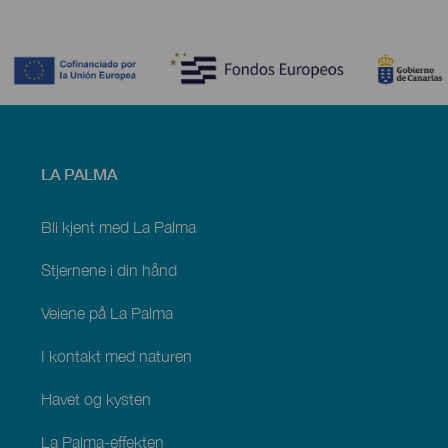
Contenido
Menú
LA PALMA
footer
La
Palma
Bli kjent med La Palma
Stjernene i din hånd
Veiene på La Palma
I kontakt med naturen
Havet og kysten
La Palma-effekten