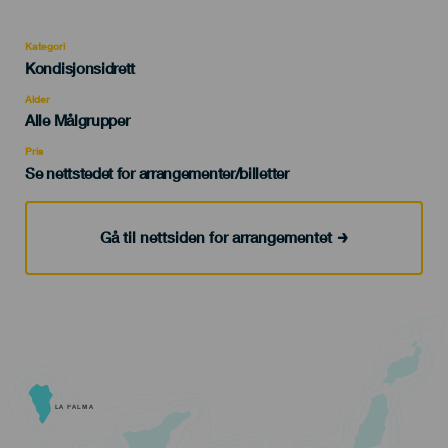
Kategori
Categoría
Kondisjonsidrett
del
evento
Alder
Edad
Alle Målgrupper
Recomendada
Pris
Se nettstedet for arrangementer/billetter
Gå til nettsiden for arrangementet
LA PALMA