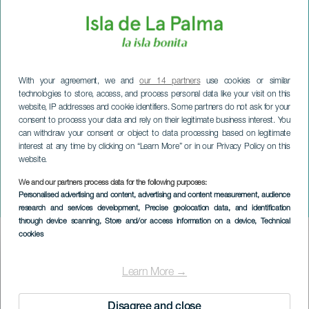
With your agreement, we and
our 14 partners
use cookies or similar
technologies to store, access, and process personal data like your visit on this
website, IP addresses and cookie identifiers. Some partners do not ask for your
consent to process your data and rely on their legitimate business interest. You
can withdraw your consent or object to data processing based on legitimate
interest at any time by clicking on “Learn More” or in our Privacy Policy on this
website.
LA PALMA
We and our partners process data for the following purposes:
Personalised advertising and content, advertising and content measurement, audience
Enduro Puntallana
research and services development
, Precise geolocation data, and identification
through device scanning
, Store and/or access information on a device
, Technical
cookies
Imagen
Listado
Learn More →
Disagree and close