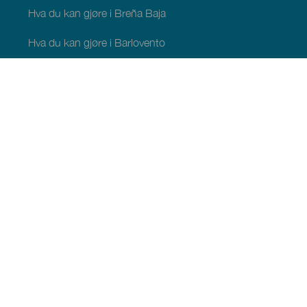
Hva du kan gjøre i Breña Baja
Hva du kan gjøre i Barlovento
Hva du kan gjøre i Garafía
Hva du kan gjøre i Los Llanos de Aridane
Hva du kan gjøre i Puntagorda
Hva du kan gjøre i San Andrés y Sauces
Hva du kan gjøre i Tijarafe
Hva du kan gjøre i Villa de Mazo
HVA DU KAN SE OG GJØRE