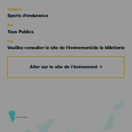
Catégorie
Categoría
Sports d'endurance
del
evento
Âge
Edad
Tous Publics
Recomendada
Prix
Veuillez consulter le site de l'événement/de la billetterie
Aller sur le site de l’événement
LA PALMA