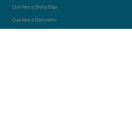
Que faire à Breña Baja
Que faire à Barlovento
Que faire à Garafia
Que faire à Los Llanos de Aridane
Que faire à Puntagorda
Que faire à San Andrés y Sauces
Que faire à Tijarafe
Que faire à Villa de Mazo