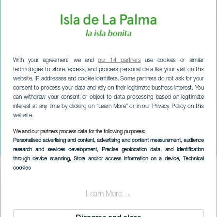
With your agreement, we and
our 14 partners
use cookies or similar
technologies to store, access, and process personal data like your visit on this
website, IP addresses and cookie identifiers. Some partners do not ask for your
consent to process your data and rely on their legitimate business interest. You
can withdraw your consent or object to data processing based on legitimate
interest at any time by clicking on “Learn More” or in our Privacy Policy on this
website.
We and our partners process data for the following purposes:
LA PALMA
Personalised advertising and content, advertising and content measurement, audience
Enduro Puntallana
research and services development
, Precise geolocation data, and identification
through device scanning
, Store and/or access information on a device
, Technical
cookies
Imagen
Listado
Learn More →