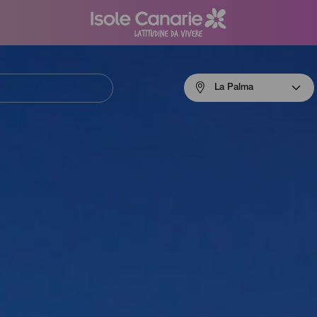
Menú
La Palma
navigation
La
Palma