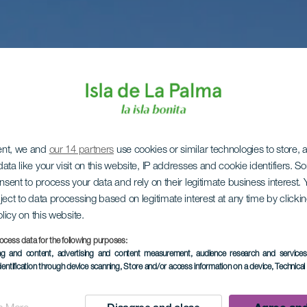
ent, we and
our 14 partners
use cookies or similar technologies to store,
ata like your visit on this website, IP addresses and cookie identifiers. 
onsent to process your data and rely on their legitimate business interest
ject to data processing based on legitimate interest at any time by click
olicy on this website.
ocess data for the following purposes:
ing and content, advertising and content measurement, audience research and service
dentification through device scanning
, Store and/or access information on a device
, Technica