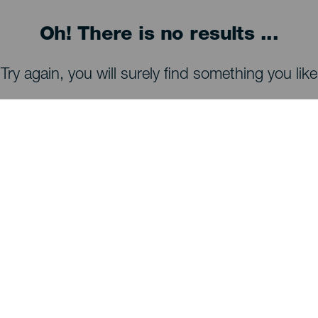
Oh! There is no results ...
Try again, you will surely find something you like
COSA VEDERE E COSA FARE
Osservazione delle stelle di La Palma
Sentieri di La Palma
Spiagge di La Palma