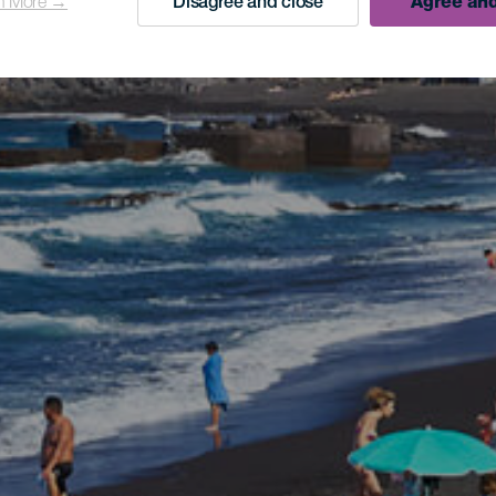
n More →
Disagree and close
Agree and