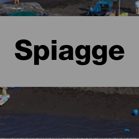
Spiagge
lma
ginare foreste lussureggianti ricche di sfumature di verde e imper