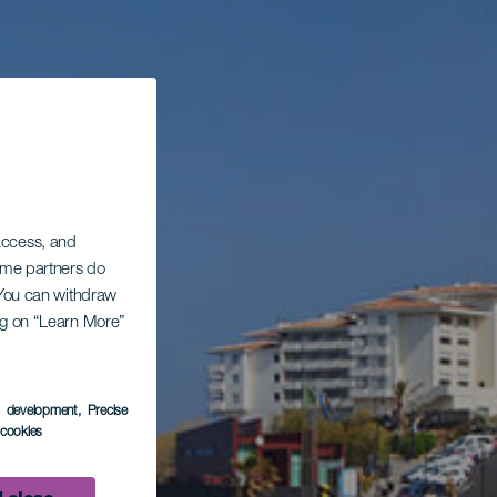
 access, and
Some partners do
. You can withdraw
ing on “Learn More”
s development
, Precise
l cookies