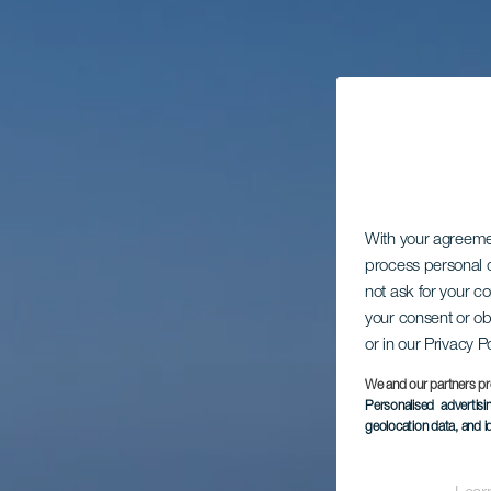
With your agreem
process personal d
not ask for your c
your consent or ob
or in our Privacy P
We and our partners pr
Personalised advertis
geolocation data, and i