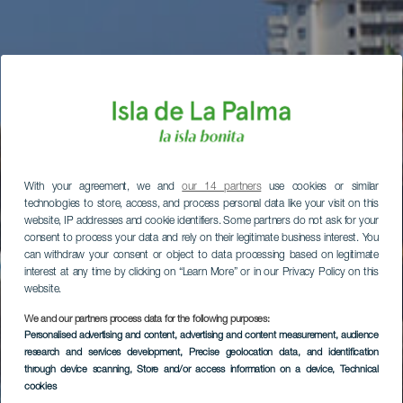
With your agreement, we and
our 14 partners
use cookies or similar
technologies to store, access, and process personal data like your visit on this
website, IP addresses and cookie identifiers. Some partners do not ask for your
consent to process your data and rely on their legitimate business interest. You
can withdraw your consent or object to data processing based on legitimate
interest at any time by clicking on “Learn More” or in our Privacy Policy on this
website.
We and our partners process data for the following purposes:
Personalised advertising and content, advertising and content measurement, audience
research and services development
, Precise geolocation data, and identification
through device scanning
, Store and/or access information on a device
, Technical
cookies