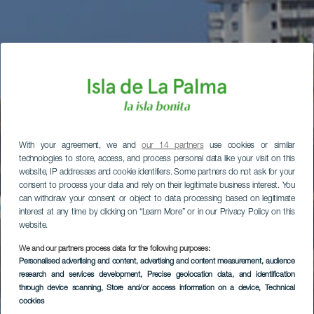
With your agreement, we and
our 14 partners
use cookies or similar
technologies to store, access, and process personal data like your visit on this
website, IP addresses and cookie identifiers. Some partners do not ask for your
consent to process your data and rely on their legitimate business interest. You
can withdraw your consent or object to data processing based on legitimate
interest at any time by clicking on “Learn More” or in our Privacy Policy on this
website.
We and our partners process data for the following purposes:
Personalised advertising and content, advertising and content measurement, audience
research and services development
, Precise geolocation data, and identification
through device scanning
, Store and/or access information on a device
, Technical
cookies