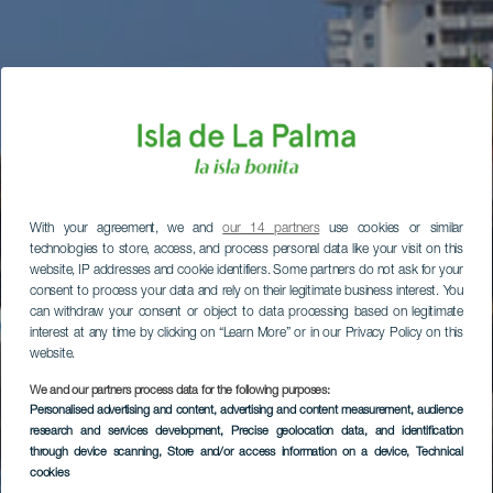
With your agreement, we and
our 14 partners
use cookies or similar
technologies to store, access, and process personal data like your visit on this
website, IP addresses and cookie identifiers. Some partners do not ask for your
consent to process your data and rely on their legitimate business interest. You
can withdraw your consent or object to data processing based on legitimate
interest at any time by clicking on “Learn More” or in our Privacy Policy on this
website.
We and our partners process data for the following purposes:
Personalised advertising and content, advertising and content measurement, audience
research and services development
, Precise geolocation data, and identification
through device scanning
, Store and/or access information on a device
, Technical
cookies