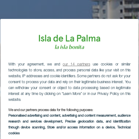
With your agreement, we and
our 14 partners
use cookies or similar
technologies to store, access, and process personal data like your visit on this
website, IP addresses and cookie identifiers. Some partners do not ask for your
consent to process your data and rely on their legitimate business interest. You
can withdraw your consent or object to data processing based on legitimate
interest at any time by clicking on “Learn More” or in our Privacy Policy on this
website.
We and our partners process data for the following purposes:
Personalised advertising and content, advertising and content measurement, audience
research and services development
, Precise geolocation data, and identification
through device scanning
, Store and/or access information on a device
, Technical
cookies