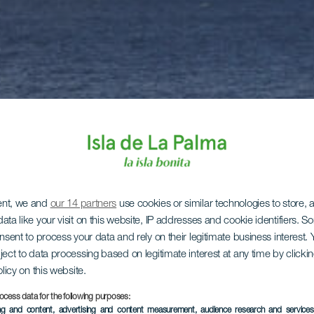
ent, we and
our 14 partners
use cookies or similar technologies to store,
ata like your visit on this website, IP addresses and cookie identifiers. 
onsent to process your data and rely on their legitimate business interest
ject to data processing based on legitimate interest at any time by click
olicy on this website.
ocess data for the following purposes:
ing and content, advertising and content measurement, audience research and service