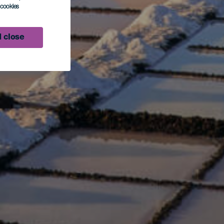
l cookies
 close