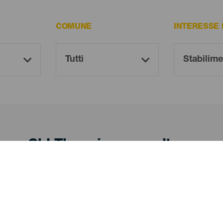
COMUNE
INTERESSE
Oh! There is no results ...
Try again, you will surely find something you like