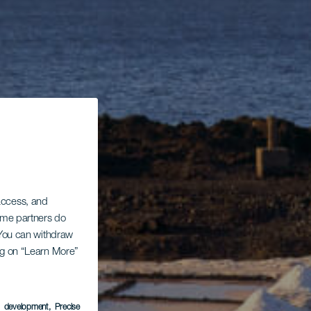
 access, and
Some partners do
. You can withdraw
ing on “Learn More”
s development
, Precise