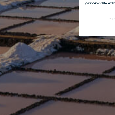
geolocation data, and i
Lear