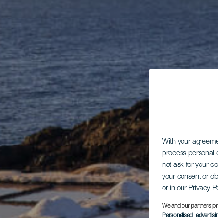
With your agreem
process personal d
not ask for your c
your consent or ob
or in our Privacy P
We and our partners pr
Personalised advertis