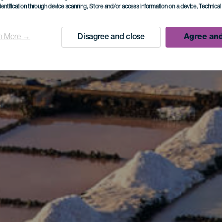
dentification through device scanning
, Store and/or access information on a device
, Technica
n More →
Disagree and close
Agree and