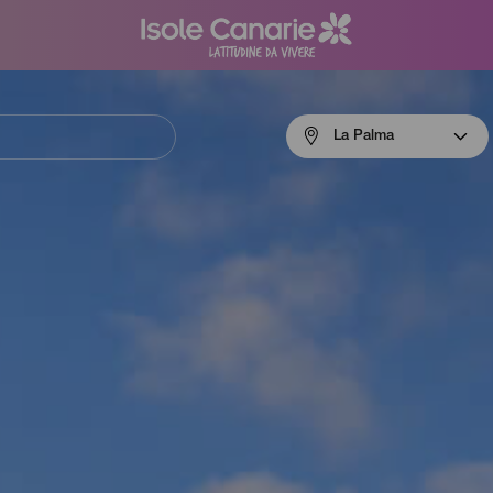
Menú
La Palma
navigation
La
Palma