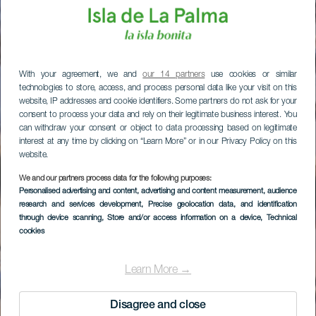
With your agreement, we and
our 14 partners
use cookies or similar
technologies to store, access, and process personal data like your visit on this
website, IP addresses and cookie identifiers. Some partners do not ask for your
consent to process your data and rely on their legitimate business interest. You
can withdraw your consent or object to data processing based on legitimate
interest at any time by clicking on “Learn More” or in our Privacy Policy on this
website.
We and our partners process data for the following purposes:
Personalised advertising and content, advertising and content measurement, audience
research and services development
, Precise geolocation data, and identification
through device scanning
, Store and/or access information on a device
, Technical
cookies
Learn More →
Disagree and close