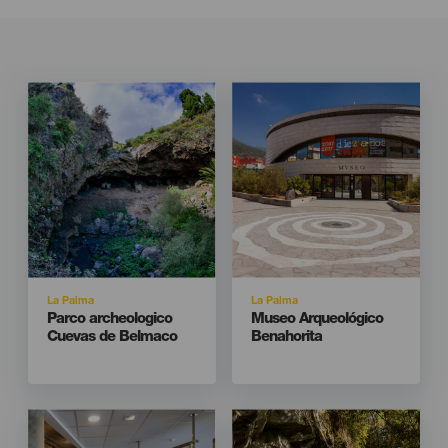
Imagen
Imagen
Imagen
Imagen
Listado
Listado
Isla
Isla
La Palma
La Palma
Titular
Titular
Parco archeologico
Museo Arqueológico
Cuevas de Belmaco
Benahorita
Imagen
Imagen
Imagen
Imagen
Listado
Listado