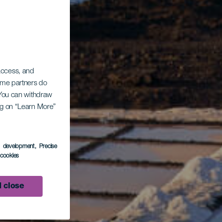
 access, and
Some partners do
. You can withdraw
ing on “Learn More”
s development
, Precise
l cookies
 close