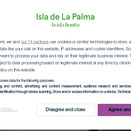
ent, we and
our 14 partners
use cookies or similar technologies to store,
ata like your visit on this website, IP addresses and cookie identifiers. 
onsent to process your data and rely on their legitimate business interest
ject to data processing based on legitimate interest at any time by click
olicy on this website.
ocess data for the following purposes:
ing and content, advertising and content measurement, audience research and service
dentification through device scanning
, Store and/or access information on a device
, Technica
n More →
Disagree and close
Agree and