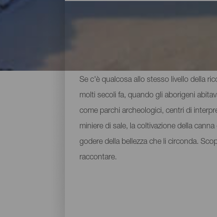
Principali musei e luoghi
Se c'è qualcosa allo stesso livello della ri
molti secoli fa, quando gli aborigeni abita
come parchi archeologici, centri di interpre
miniere di sale, la coltivazione della can
godere della bellezza che li circonda. Sco
raccontare.