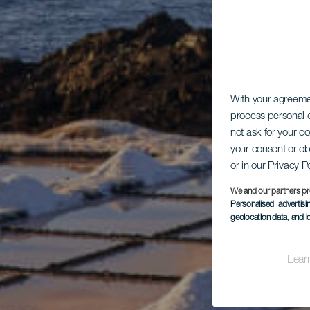
With your agreem
process personal d
not ask for your c
your consent or ob
or in our Privacy P
We and our partners pr
Personalised advertis
geolocation data, and i
Lear