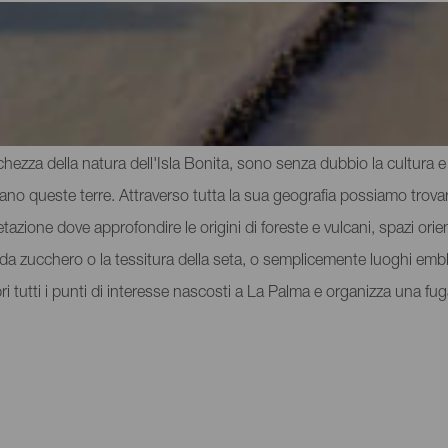
 di interesse a La Palma
cchezza della natura dell'Isla Bonita, sono senza dubbio la cultura e l
vano queste terre. Attraverso tutta la sua geografia possiamo trovar
tazione dove approfondire le origini di foreste e vulcani, spazi orient
na da zucchero o la tessitura della seta, o semplicemente luoghi e
pri tutti i punti di interesse nascosti a La Palma e organizza una f