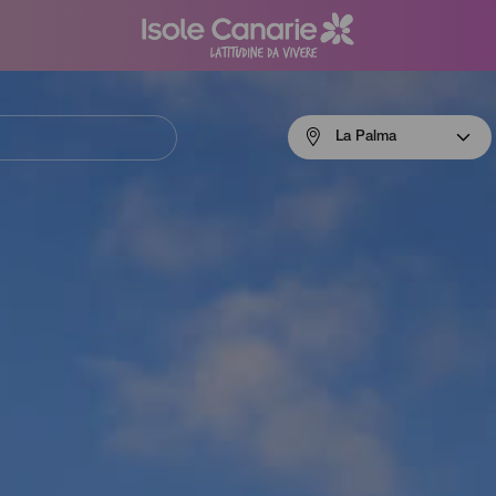
Menú
La Palma
navigation
La
Palma