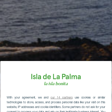
With your agreement, we and
our 14 partners
use cookies or similar
technologies to store, access, and process personal data like your visit on this
website, IP addresses and cookie identifiers. Some partners do not ask for your
consent to process your data and rely on their legitimate business interest. You