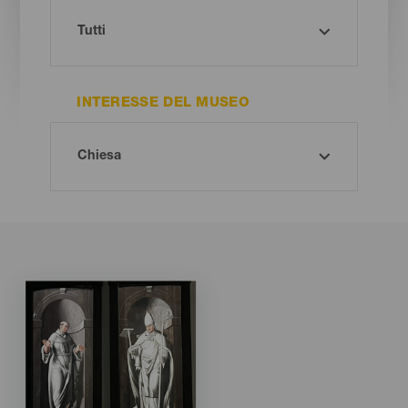
INTERESSE DEL MUSEO
Imagen
Imagen
Listado