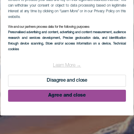
can withdraw your consent or object to data processing based on legitimate
interest at any time by clicking on “Learn More” or in our Privacy Policy on this
website.
We and our partners process data for the following purposes:
Personalised advertising and content, advertising and content measurement, audience
research and services development
, Precise geolocation data, and identification
through device scanning
, Store and/or access information on a device
, Technical
cookies
Learn More →
Disagree and close
Agree and close