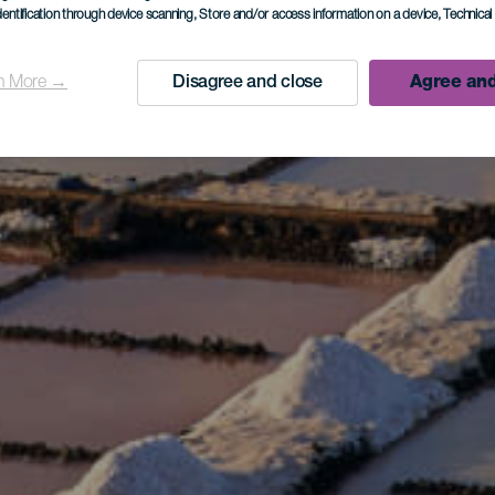
dentification through device scanning
, Store and/or access information on a device
, Technica
n More →
Disagree and close
Agree and