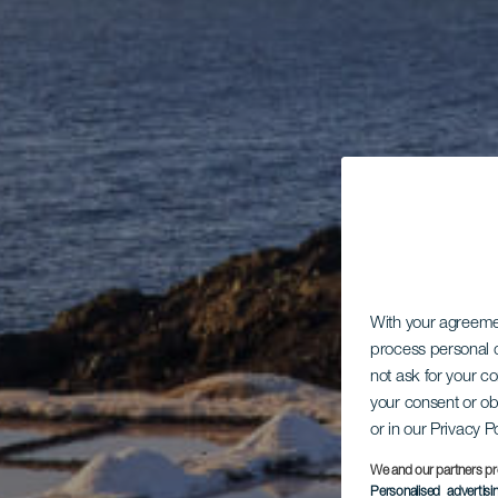
With your agreem
process personal d
not ask for your c
your consent or ob
or in our Privacy P
We and our partners pr
Personalised advertis