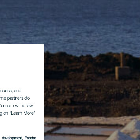
 access, and
Some partners do
. You can withdraw
ing on “Learn More”
s development
, Precise