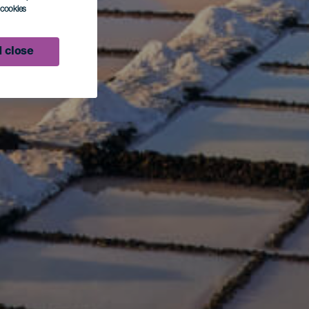
l cookies
 close