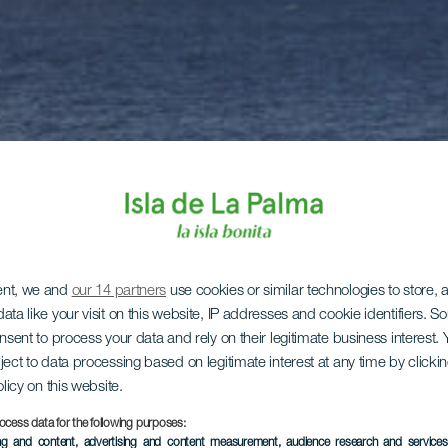
ent, we and
our 14 partners
use cookies or similar technologies to store,
ata like your visit on this website, IP addresses and cookie identifiers. 
onsent to process your data and rely on their legitimate business interest
ject to data processing based on legitimate interest at any time by click
olicy on this website.
ocess data for the following purposes:
ing and content, advertising and content measurement, audience research and service