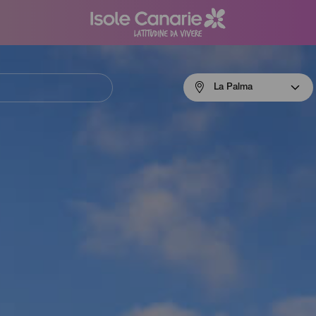
Menú
La Palma
navigation
La
Palma