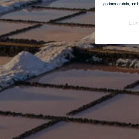
geolocation data, and i
Lear