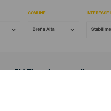
COMUNE
INTERESSE
Oh! There is no results ...
Try again, you will surely find something you like