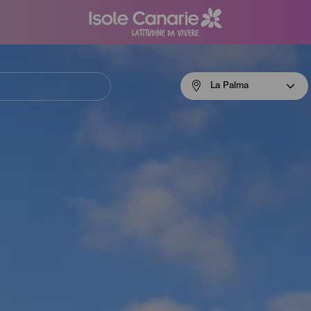
Menú
La Palma
navigation
La
Palma