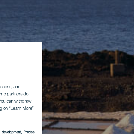
 access, and
Some partners do
. You can withdraw
ing on “Learn More”
s development
, Precise