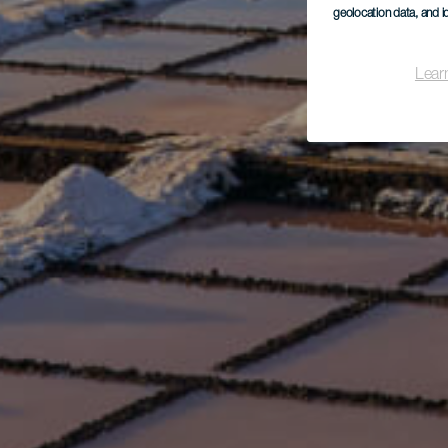
geolocation data, and i
Lear