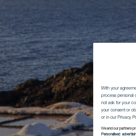
With your agreem
process personal d
not ask for your c
your consent or ob
or in our Privacy P
We and our partners pr
Personalised advertis