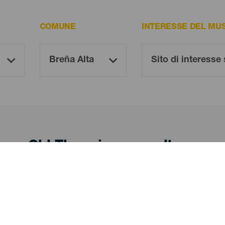
COMUNE
INTERESSE DEL MU
Oh! There is no results ...
Try again, you will surely find something you like