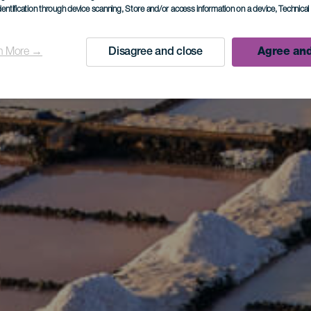
dentification through device scanning
, Store and/or access information on a device
, Technica
n More →
Disagree and close
Agree and