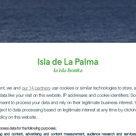
ent, we and
our 14 partners
use cookies or similar technologies to store,
ata like your visit on this website, IP addresses and cookie identifiers. 
onsent to process your data and rely on their legitimate business interest
ject to data processing based on legitimate interest at any time by click
olicy on this website.
ocess data for the following purposes:
ing and content, advertising and content measurement, audience research and service