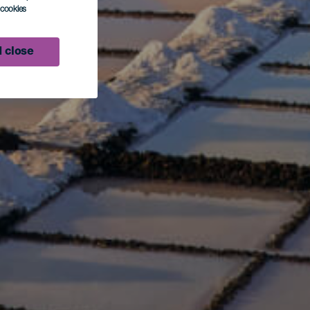
l cookies
 close