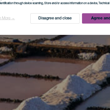
dentification through device scanning
, Store and/or access information on a device
, Technica
n More →
Disagree and close
Agree and