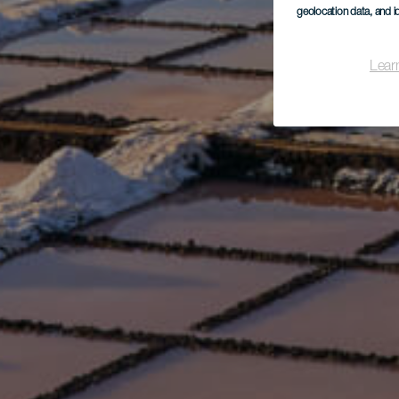
geolocation data, and i
Lear