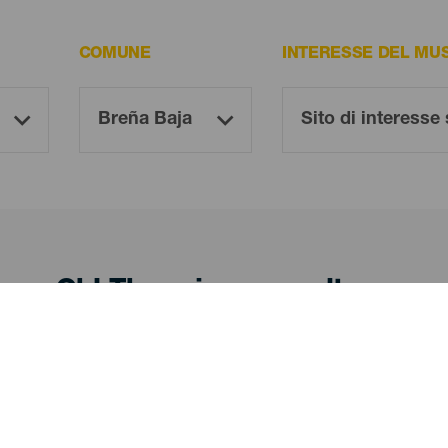
COMUNE
INTERESSE DEL MU
Oh! There is no results ...
Try again, you will surely find something you like