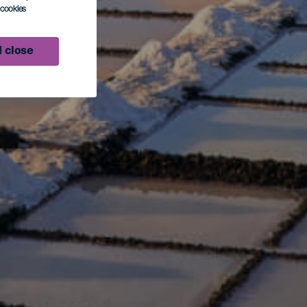
l cookies
 close