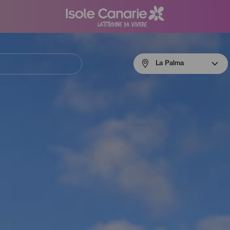
Menú
La Palma
navigation
La
Palma