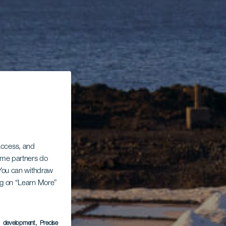
 access, and
Some partners do
. You can withdraw
ing on “Learn More”
s development
, Precise