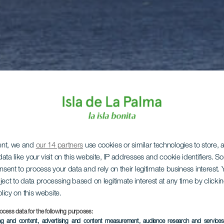
ent, we and
our 14 partners
use cookies or similar technologies to store,
ata like your visit on this website, IP addresses and cookie identifiers. 
onsent to process your data and rely on their legitimate business interest
ject to data processing based on legitimate interest at any time by click
olicy on this website.
ocess data for the following purposes:
ing and content, advertising and content measurement, audience research and service