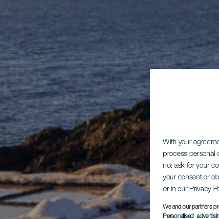
With your agreem
process personal d
not ask for your c
your consent or ob
or in our Privacy P
We and our partners pr
Personalised advertis