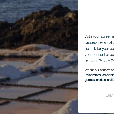
With your agreem
process personal d
not ask for your c
your consent or ob
or in our Privacy P
We and our partners pr
Personalised advertis
geolocation data, and i
Lear