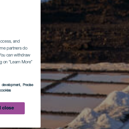
 access, and
Some partners do
. You can withdraw
ing on “Learn More”
s development
, Precise
l cookies
 close