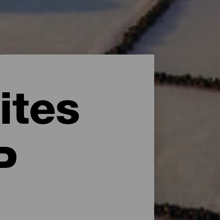
ites
P