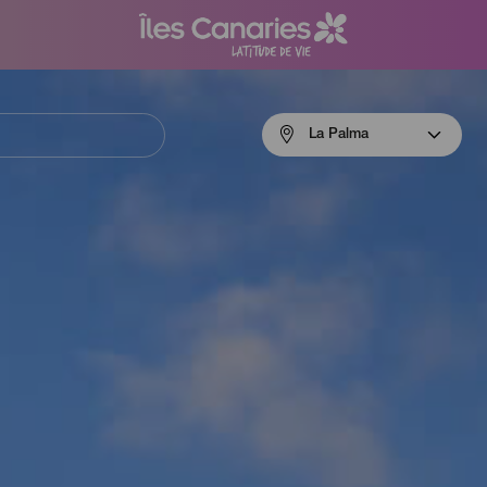
Menú
La Palma
navigation
La
Palma