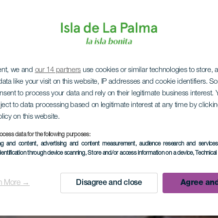
ent, we and
our 14 partners
use cookies or similar technologies to store,
ata like your visit on this website, IP addresses and cookie identifiers. 
onsent to process your data and rely on their legitimate business interest
ject to data processing based on legitimate interest at any time by click
olicy on this website.
ocess data for the following purposes:
ing and content, advertising and content measurement, audience research and service
dentification through device scanning
, Store and/or access information on a device
, Technica
n More →
Disagree and close
Agree and