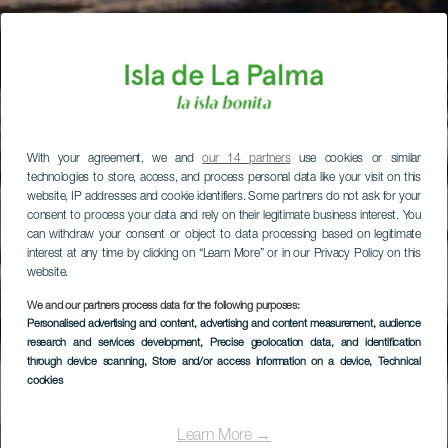
With your agreement, we and
our 14 partners
use cookies or similar
technologies to store, access, and process personal data like your visit on this
website, IP addresses and cookie identifiers. Some partners do not ask for your
consent to process your data and rely on their legitimate business interest. You
can withdraw your consent or object to data processing based on legitimate
interest at any time by clicking on “Learn More” or in our Privacy Policy on this
website.
We and our partners process data for the following purposes:
Personalised advertising and content, advertising and content measurement, audience
research and services development
, Precise geolocation data, and identification
through device scanning
, Store and/or access information on a device
, Technical
cookies
Learn More →