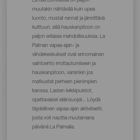
La Isla Bonitassa on paljon
muutakin nähtävää kuin upea
luonto, mustat rannat ja jännittävä
kulttuuri, sillä hauskanpitoon on
paljon erilaisia mahdollisuuksia. La
Palman vapaa-ajan- ja
viihdekeskukset ovat erinomainen
vaihtoehto irrottautumiseen ja
hauskanpitoon, varsinkin jos
matkustat perheen pienimpien
kanssa. Lasten leikkipuistot,
opettavaiset eläinsuojat... Löydä
täydellinen vapaa-ajan aktiviteetti,
josta voit nauttia muutamana
päivänä La Palmalla.