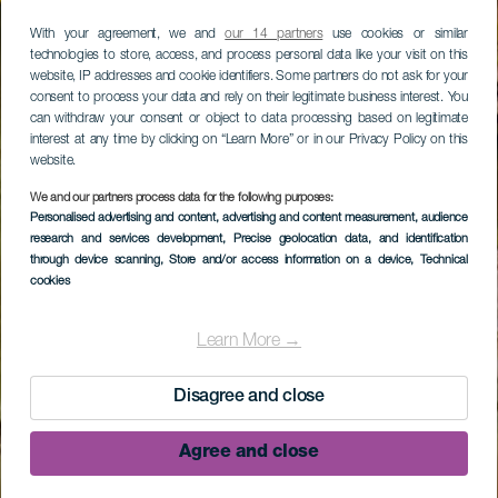
With your agreement, we and
our 14 partners
use cookies or similar
technologies to store, access, and process personal data like your visit on this
website, IP addresses and cookie identifiers. Some partners do not ask for your
consent to process your data and rely on their legitimate business interest. You
can withdraw your consent or object to data processing based on legitimate
interest at any time by clicking on “Learn More” or in our Privacy Policy on this
website.
We and our partners process data for the following purposes:
Personalised advertising and content, advertising and content measurement, audience
research and services development
, Precise geolocation data, and identification
through device scanning
, Store and/or access information on a device
, Technical
cookies
Learn More →
Disagree and close
Agree and close