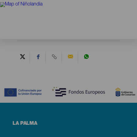
Contenido
Menú
LA PALMA
footer
La