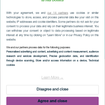
With your agreement, we and
our 14 partners
use cookies or similar
technologies to store, access, and process personal data like your visit on this
website, IP addresses and cookie identifiers. Some partners do not ask for your
consent to process your data and rely on their legitimate business interest. You
can withdraw your consent or object to data processing based on legitimate
interest at any time by clicking on “Learn More” or in our Privacy Policy on this
website.
We and our partners process data for the following purposes:
LA PALMA
Personalised advertising and content, advertising and content measurement, audience
Niñolandia
research and services development
, Precise geolocation data, and identification
through device scanning
, Store and/or access information on a device
, Technical
cookies
Imagen
Listado
Learn More →
Disagree and close
Agree and close