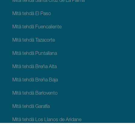
Mitä tehdä Santa Cruz de La Palma
Mitä tehdä El Paso
Mitä tehdä Fuencaliente
Mitä tehdä Tazacorte
Mitä tehdä Puntallana
Mitä tehdä Breña Alta
Mitä tehdä Breña Baja
Mitä tehdä Barlovento
Mitä tehdä Garafía
Mitä tehdä Los Llanos de Aridane
Mitä tehdä Puntagorda