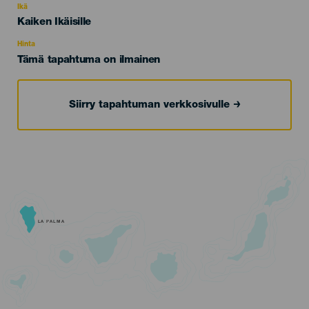
evento
Ikä
Edad
Kaiken Ikäisille
Recomendada
Hinta
Tämä tapahtuma on ilmainen
Siirry tapahtuman verkkosivulle
LA PALMA