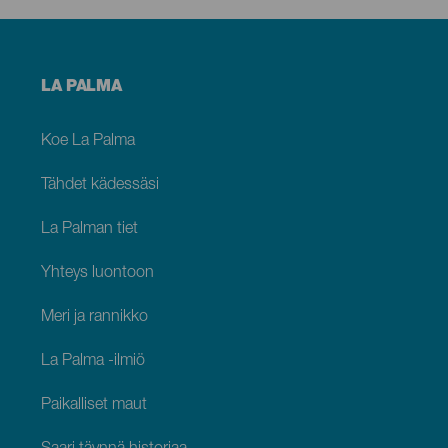
Menú
LA PALMA
footer
La
Palma
Koe La Palma
Tähdet kädessäsi
La Palman tiet
Yhteys luontoon
Meri ja rannikko
La Palma -ilmiö
Paikalliset maut