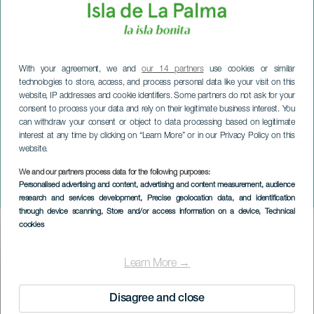
With your agreement, we and
our 14 partners
use cookies or similar
technologies to store, access, and process personal data like your visit on this
website, IP addresses and cookie identifiers. Some partners do not ask for your
consent to process your data and rely on their legitimate business interest. You
can withdraw your consent or object to data processing based on legitimate
interest at any time by clicking on “Learn More” or in our Privacy Policy on this
website.
We and our partners process data for the following purposes:
LA PALMA
Personalised advertising and content, advertising and content measurement, audience
Katuteatteri: Matkalaukku
research and services development
, Precise geolocation data, and identification
through device scanning
, Store and/or access information on a device
, Technical
cookies
Imagen
Listado
Learn More →
Disagree and close