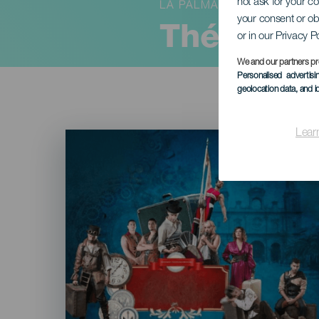
not ask for your c
LA PALMA
your consent or ob
Théâtre de
or in our Privacy P
We and our partners pr
Personalised advertis
geolocation data, and i
Lear
Imagen
Listado