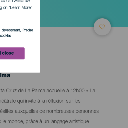
. You can withdraw
ing on “Learn More”
s development
, Precise
l cookies
 close
alma
ta Cruz de La Palma accueille à 12h00 « La
âtrale qui invite à la réflexion sur les
 réalités auxquelles de nombreuses personnes
s le monde, grâce à un langage artistique