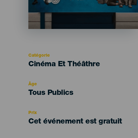
Catégorie
Categoría
Cinéma Et Théâthre
del
evento
Âge
Edad
Tous Publics
Recomendada
Prix
Cet événement est gratuit