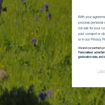
With your agreem
process personal d
not ask for your c
your consent or ob
or in our Privacy P
We and our partners pr
Personalised advertis
geolocation data, and i
Lear