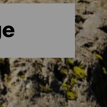
ge
 verfügt über ein Netz von perfekt
el, die zum Weltbiosphärenreservat