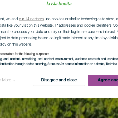
ent, we and
our 14 partners
use cookies or similar technologies to store,
ata like your visit on this website, IP addresses and cookie identifiers. 
onsent to process your data and rely on their legitimate business interest
ject to data processing based on legitimate interest at any time by click
olicy on this website.
ocess data for the following purposes:
ing and content, advertising and content measurement, audience research and service
dentification through device scanning
, Store and/or access information on a device
, Technica
n More →
Disagree and close
Agree and