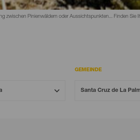
hqueren Sie uralte Lorbeer-Wälder, wandern Sie zwischen Vulkan
g zwischen Pinienwäldern oder Aussichtspunkten... Finden Sie I
GEMEINDE