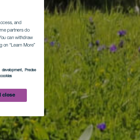
 access, and
Some partners do
. You can withdraw
ing on “Learn More”
s development
, Precise
l cookies
 close