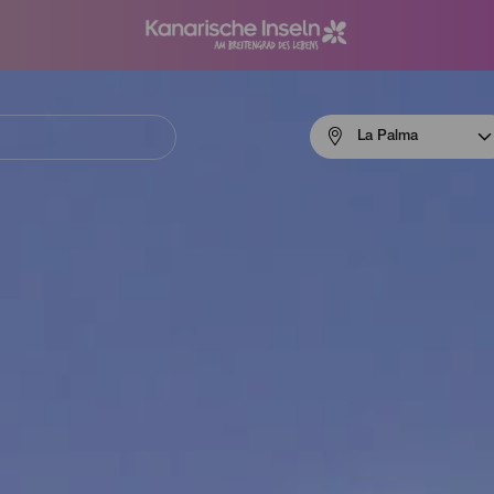
Menú
La Palma
navigation
La
Palma