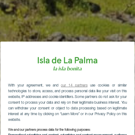
With your agreement, we and
our 14 partners
use cookies or similar
technologies to store, access, and process personal data like your visit on this
website, IP addresses and cookie identifiers. Some partners do not ask for your
consent to process your data and rely on their legitimate business interest. You
can withdraw your consent or object to data processing based on legitimate
interest at any time by clicking on “Learn More” or in our Privacy Policy on this
website.
We and our partners process data for the following purposes: