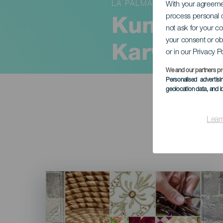
LA PALMA
With your agreem
process personal d
Kunsthan
not ask for your c
your consent or ob
Karwoch
or in our Privacy P
We and our partners pr
Personalised advertis
geolocation data, and i
Lear
Imagen
Listado