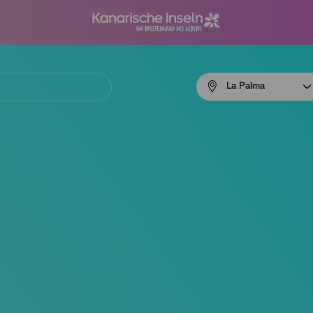
Menú
La Palma
navigation
La
Palma