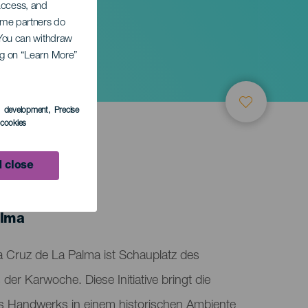
 access, and
Some partners do
. You can withdraw
ing on “Learn More”
s development
, Precise
l cookies
 close
TUNG
l
alma
a Cruz de La Palma ist Schauplatz des
r Karwoche. Diese Initiative bringt die
s Handwerks in einem historischen Ambiente