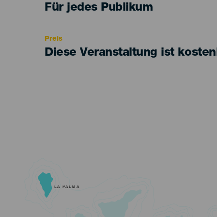
Edad
Für jedes Publikum
Recomendada
Preis
Diese Veranstaltung ist kosten
LA PALMA