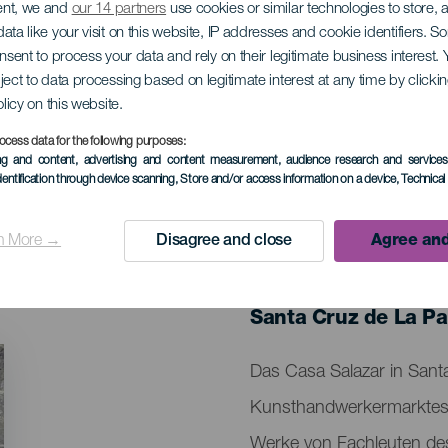
ent, we and
our 14 partners
use cookies or similar technologies to store,
ata like your visit on this website, IP addresses and cookie identifiers. 
dwerksmarkt in der
onsent to process your data and rely on their legitimate business interest
ject to data processing based on legitimate interest at any time by click
e
olicy on this website.
ocess data for the following purposes:
ing and content, advertising and content measurement, audience research and service
dentification through device scanning
, Store and/or access information on a device
, Technica
n More →
Disagree and close
Agree and
VERGANGENE VERANSTAL
30 March bis 7 Apri
Localidad
Santa Cruz de La P
Descripción
Das Casa Salazar in Sant
del
Kunsthandwerkermarktes de
evento
Werke von Fachleuten de