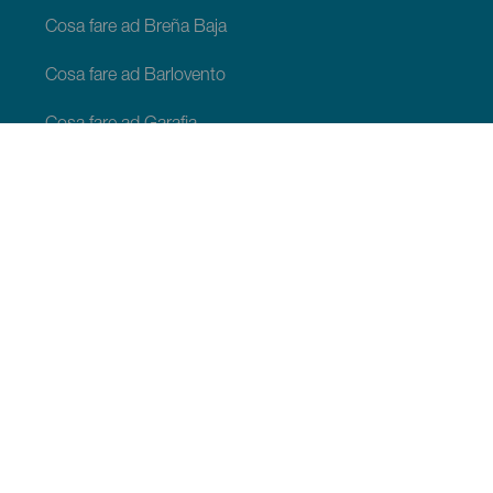
Cosa fare ad Breña Baja
Cosa fare ad Barlovento
Cosa fare ad Garafia
Cosa fare ad Los Llanos de Aridane
Cosa fare ad Puntagorda
Cosa fare ad San Andrés y Sauces
Cosa fare ad Tijarafe
Cosa fare ad Villa de Mazo