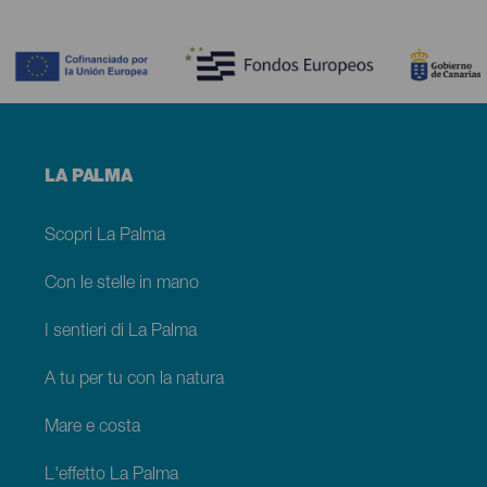
Contenido
Menú
LA PALMA
footer
La
Palma
Scopri La Palma
Con le stelle in mano
I sentieri di La Palma
A tu per tu con la natura
Mare e costa
L'effetto La Palma