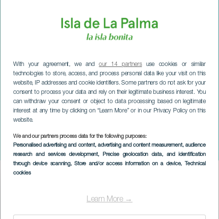
With your agreement, we and
our 14 partners
use cookies or similar
technologies to store, access, and process personal data like your visit on this
website, IP addresses and cookie identifiers. Some partners do not ask for your
consent to process your data and rely on their legitimate business interest. You
can withdraw your consent or object to data processing based on legitimate
interest at any time by clicking on “Learn More” or in our Privacy Policy on this
website.
LA PALMA
Fiera dell'artigianato della
We and our partners process data for the following purposes:
Personalised advertising and content, advertising and content measurement, audience
Settimana Santa
research and services development
, Precise geolocation data, and identification
through device scanning
, Store and/or access information on a device
, Technical
cookies
Imagen
Listado
Learn More →