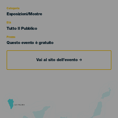
Categoria
Categoría
Esposizioni/Mostre
del
evento
Età
Edad
Tutto Il Pubblico
Recomendada
Prezzo
Questo evento è gratuito
Vai al sito dell’evento
LA PALMA