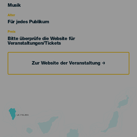
Categoría
Musik
del
evento
Alter
Edad
Für jedes Publikum
Recomendada
Preis
Bitte überprüfe die Website für
Veranstaltungen/Tickets
Zur Website der Veranstaltung
LA PALMA