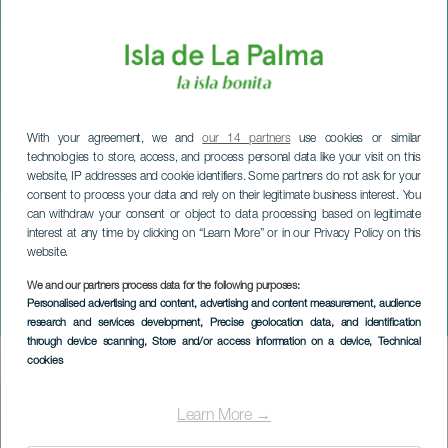
With your agreement, we and
our 14 partners
use cookies or similar
technologies to store, access, and process personal data like your visit on this
website, IP addresses and cookie identifiers. Some partners do not ask for your
consent to process your data and rely on their legitimate business interest. You
can withdraw your consent or object to data processing based on legitimate
interest at any time by clicking on “Learn More” or in our Privacy Policy on this
website.
LA PALMA
Jonay Martín Quartett im
We and our partners process data for the following purposes:
Personalised advertising and content, advertising and content measurement, audience
Konzert
research and services development
, Precise geolocation data, and identification
through device scanning
, Store and/or access information on a device
, Technical
cookies
Imagen
Listado
Learn More →