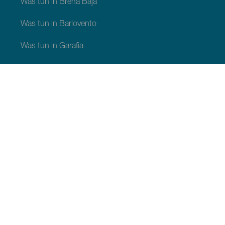
Was tun in Breña Baja
Was tun in Barlovento
Was tun in Garafia
Was tun in Los Llanos de Aridane
Was tun in Puntagorda
Was tun in San Andrés y Sauces
Was tun in Tijarafe
Was tun in Villa de Mazo
SEHEN UND ERLEBEN