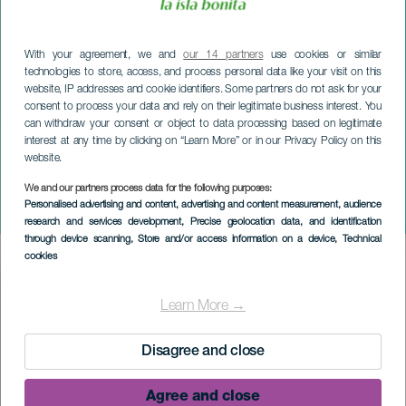
With your agreement, we and
our 14 partners
use cookies or similar
technologies to store, access, and process personal data like your visit on this
website, IP addresses and cookie identifiers. Some partners do not ask for your
consent to process your data and rely on their legitimate business interest. You
can withdraw your consent or object to data processing based on legitimate
interest at any time by clicking on “Learn More” or in our Privacy Policy on this
website.
We and our partners process data for the following purposes:
LA PALMA
Personalised advertising and content, advertising and content measurement, audience
Garafía Karneval
research and services development
, Precise geolocation data, and identification
through device scanning
, Store and/or access information on a device
, Technical
cookies
Imagen
Listado
Learn More →
Disagree and close
Agree and close