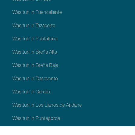
Was tun in Fuencaliente
Was tun in Tazacorte
Was tun in Puntallana
Was tun in Breña Alta
Was tun in Breña Baja
Was tun in Barlovento
Was tun in Garafia
Was tun in Los Llanos de Aridane
Was tun in Puntagorda
Was tun in San Andrés y Sauces