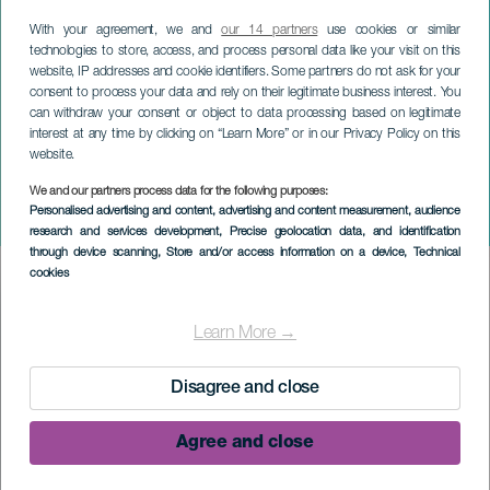
With your agreement, we and
our 14 partners
use cookies or similar
technologies to store, access, and process personal data like your visit on this
website, IP addresses and cookie identifiers. Some partners do not ask for your
consent to process your data and rely on their legitimate business interest. You
can withdraw your consent or object to data processing based on legitimate
interest at any time by clicking on “Learn More” or in our Privacy Policy on this
website.
We and our partners process data for the following purposes:
LA PALMA
Personalised advertising and content, advertising and content measurement, audience
Carnevale di Garafía
research and services development
, Precise geolocation data, and identification
through device scanning
, Store and/or access information on a device
, Technical
cookies
Imagen
Listado
Learn More →
Disagree and close
Agree and close