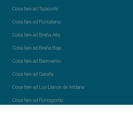
Cosa fare ad Tazacorte
Cosa fare ad Puntallana
Cosa fare ad Breña Alta
Cosa fare ad Breña Baja
Cosa fare ad Barlovento
Cosa fare ad Garafia
Cosa fare ad Los Llanos de Aridane
Cosa fare ad Puntagorda
Cosa fare ad San Andrés y Sauces
Cosa fare ad Tijarafe