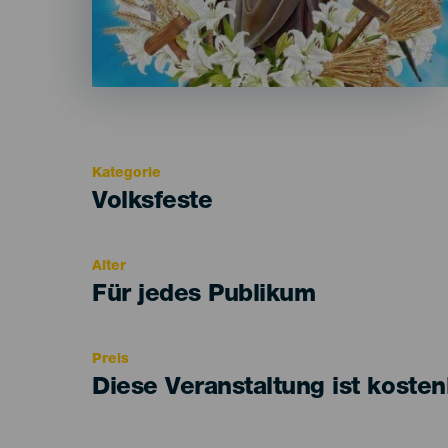
Kategorie
Categoría
Volksfeste
del
evento
Alter
Edad
Für jedes Publikum
Recomendada
Preis
Diese Veranstaltung ist kosten