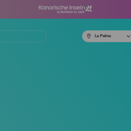
Menú
La Palma
navigation
La
Palma