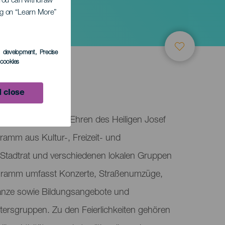
. You can withdraw
ing on “Learn More”
s development
, Precise
l cookies
 close
eiert das Fest zu Ehren des Heiligen Josef
gramm aus Kultur-, Freizeit- und
m Stadtrat und verschiedenen lokalen Gruppen
rogramm umfasst Konzerte, Straßenumzüge,
nze sowie Bildungsangebote und
Altersgruppen. Zu den Feierlichkeiten gehören