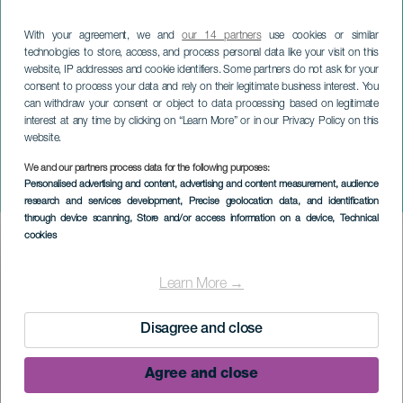
With your agreement, we and
our 14 partners
use cookies or similar
technologies to store, access, and process personal data like your visit on this
website, IP addresses and cookie identifiers. Some partners do not ask for your
consent to process your data and rely on their legitimate business interest. You
can withdraw your consent or object to data processing based on legitimate
interest at any time by clicking on “Learn More” or in our Privacy Policy on this
website.
LA PALMA
Feestelijkheden in San
We and our partners process data for the following purposes:
Personalised advertising and content, advertising and content measurement, audience
José
research and services development
, Precise geolocation data, and identification
through device scanning
, Store and/or access information on a device
, Technical
cookies
Imagen
Listado
Learn More →
Disagree and close
Agree and close