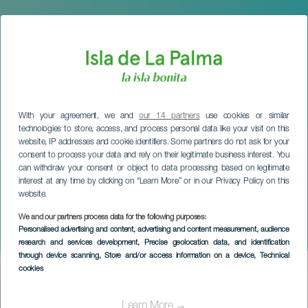
With your agreement, we and
our 14 partners
use cookies or similar
technologies to store, access, and process personal data like your visit on this
website, IP addresses and cookie identifiers. Some partners do not ask for your
consent to process your data and rely on their legitimate business interest. You
can withdraw your consent or object to data processing based on legitimate
interest at any time by clicking on “Learn More” or in our Privacy Policy on this
website.
We and our partners process data for the following purposes:
LA PALMA
Personalised advertising and content, advertising and content measurement, audience
Festival Starmus
research and services development
, Precise geolocation data, and identification
through device scanning
, Store and/or access information on a device
, Technical
cookies
Imagen
Listado
Learn More →