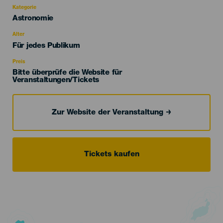
Kategorie
Categoría
Astronomie
del
evento
Alter
Edad
Für jedes Publikum
Recomendada
Preis
Bitte überprüfe die Website für
Veranstaltungen/Tickets
Zur Website der Veranstaltung
Tickets kaufen