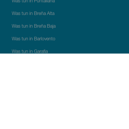
Was tun in Puntallana
Was tun in Breña Alta
Was tun in Breña Baja
Was tun in Barlovento
Was tun in Garafia
Was tun in Los Llanos de Aridane
Was tun in Puntagorda
Was tun in San Andrés y Sauces
Was tun in Tijarafe
Was tun in Villa de Mazo