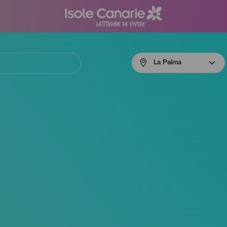
Menú
La Palma
navigation
La
Palma