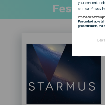
your consent or ob
Festival 
or in our Privacy P
We and our partners pr
Personalised advertis
geolocation data, and i
Imagen
Listado
Lear