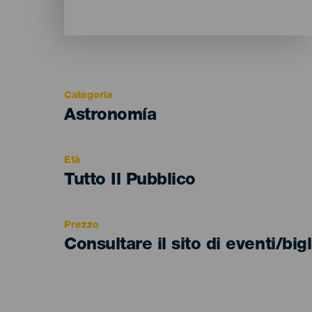
Categoria
Categoría
Astronomía
del
evento
Età
Edad
Tutto Il Pubblico
Recomendada
Prezzo
Consultare il sito di eventi/bigl