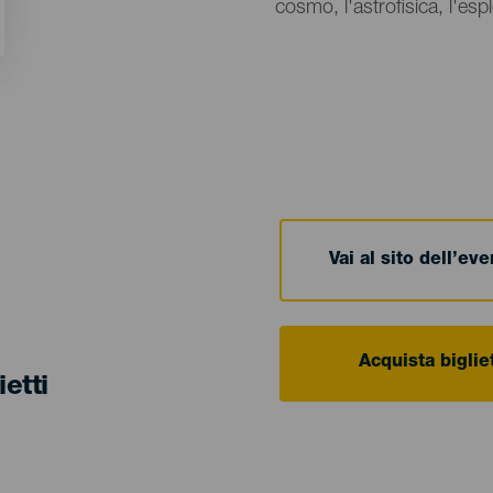
cosmo, l'astrofisica, l'esp
Vai al sito dell’ev
Acquista bigliet
ietti