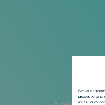
With your agreem
process personal d
not ask for your c
LA PALMA