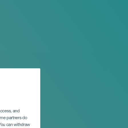
 access, and
Some partners do
. You can withdraw