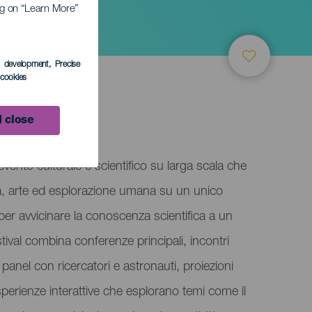
ing on “Learn More”
s development
, Precise
l cookies
 close
alma
vento culturale e scientifico su larga scala che
za, arte ed esplorazione umana su un unico
er avvicinare la conoscenza scientifica a un
tival combina conferenze principali, incontri
, panel con ricercatori e astronauti, proiezioni
sperienze interattive che esplorano temi come il