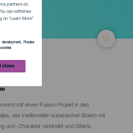
Some partners do
. You can withdraw
ing on “Learn More”
s development
, Precise
l cookies
 close
TUNG
ne
kommt mit einem Fusion-Projekt in den
pe, das traditionellen kubanischen Bolero mit
g und -Charakter verbindet und Gitarre,