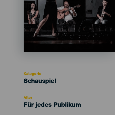
Kategorie
Categoría
Schauspiel
del
evento
Alter
Edad
Für jedes Publikum
Recomendada