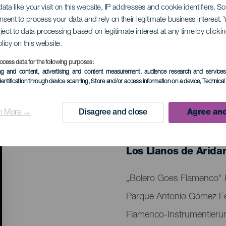
ata like your visit on this website, IP addresses and cookie identifiers. 
onsent to process your data and rely on their legitimate business interest
ject to data processing based on legitimate interest at any time by click
ifft Flamenco
olicy on this website.
ocess data for the following purposes:
ing and content, advertising and content measurement, audience research and service
dentification through device scanning
, Store and/or access information on a device
, Technica
n More →
Disagree and close
Agree and
VERGANGENE VERANSTAL
24 January 2026
Localidad
Los Llanos de Arida
Descripción
„Bolero Goes Flamenco“ 
del
Parque Antonio Gómez Feli
evento
Flamenco-Instrumentierun