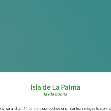
ent, we and
our 14 partners
use cookies or similar technologies to store,