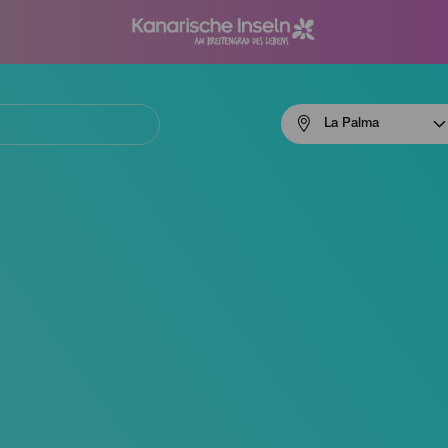
Menú
La Palma
navigation
La
Palma