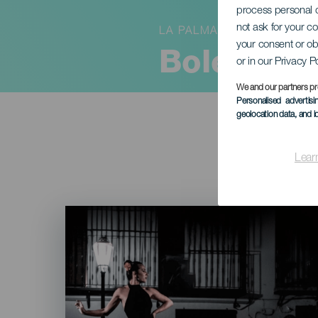
process personal d
not ask for your c
LA PALMA
your consent or ob
Bolero tr
or in our Privacy P
We and our partners pr
Personalised advertis
geolocation data, and i
Lear
Imagen
Listado