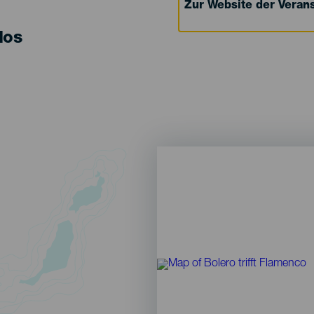
Zur Website der Verans
los